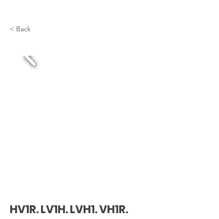
< Back
HV1R. LV1H. LVH1. VH1R.