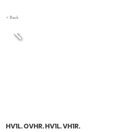
< Back
HV1L. OVHR. HV1L. VH1R.