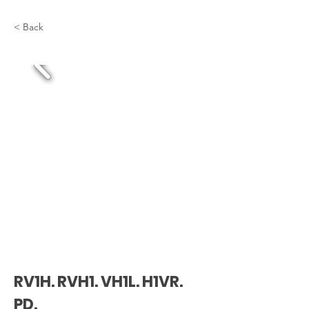
< Back
RV1H. RVH1. VH1L. H1VR.
PD.